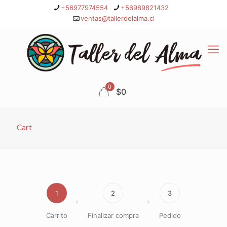
+56977974554
+56989821432
ventas@tallerdelalma.cl
0
$0
Cart
1
2
3
Carrito
Finalizar compra
Pedido