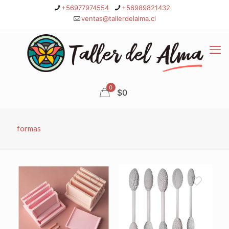
+56977974554
+56989821432
ventas@tallerdelalma.cl
0
$0
formas