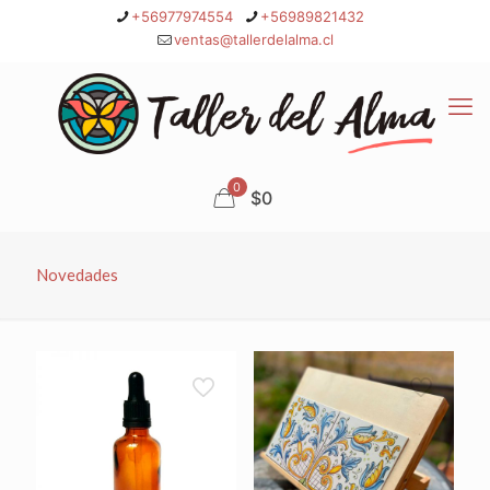
+56977974554
+56989821432
ventas@tallerdelalma.cl
0
$0
Novedades