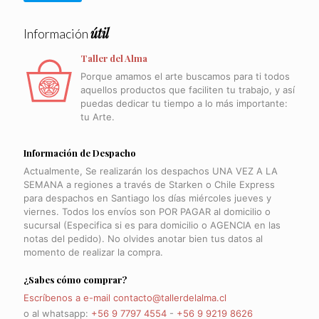
útil
Información
Taller del Alma
Porque amamos el arte buscamos para ti todos
aquellos productos que faciliten tu trabajo, y así
puedas dedicar tu tiempo a lo más importante:
tu Arte.
Información de Despacho
Actualmente, Se realizarán los despachos UNA VEZ A LA
SEMANA a regiones a través de Starken o Chile Express
para despachos en Santiago los días miércoles jueves y
viernes. Todos los envíos son POR PAGAR al domicilio o
sucursal (Especifica si es para domicilio o AGENCIA en las
notas del pedido). No olvides anotar bien tus datos al
momento de realizar la compra.
¿Sabes cómo comprar?
Escríbenos a e-mail contacto@tallerdelalma.cl
o al whatsapp:
+56 9 7797 4554
-
+56 9 9219 8626