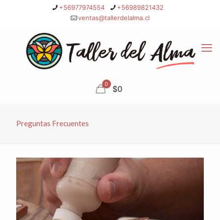
+56977974554
+56989821432
ventas@tallerdelalma.cl
0
$0
Preguntas Frecuentes