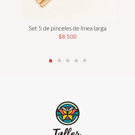
es
Set 5 de pinceles de línea larga
S
$
8.500