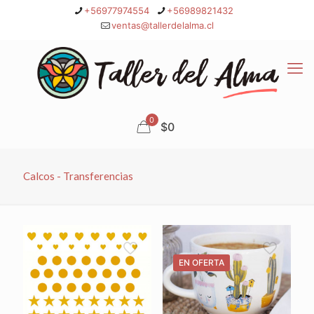
+56977974554
+56989821432
ventas@tallerdelalma.cl
0
$0
Calcos - Transferencias
EN OFERTA