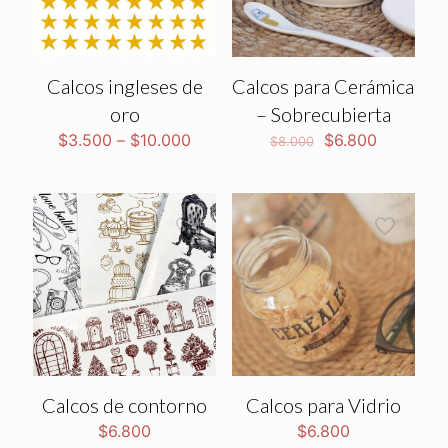
Calcos ingleses de
Calcos para Cerámica
oro
– Sobrecubierta
El
El
$
3.500
–
$
10.000
$
6.800
$
8.000
precio
precio
original
actual
era:
es:
$8.000.
$6.800.
Calcos de contorno
Calcos para Vidrio
$
6.800
$
6.800