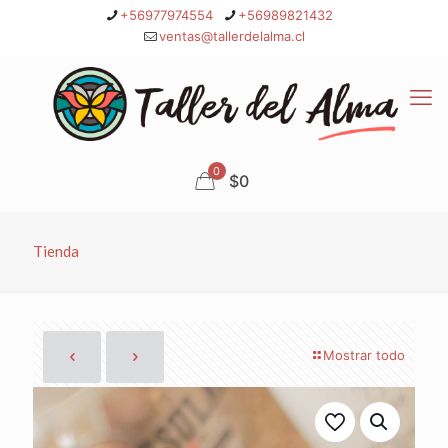
+56977974554
+56989821432
ventas@tallerdelalma.cl
0
$0
Tienda
Mostrar todo