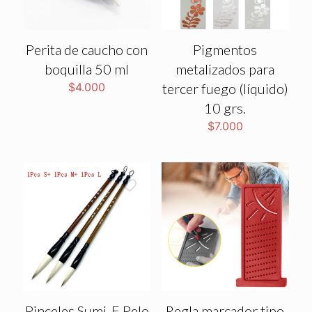
Perita de caucho con
Pigmentos
boquilla 50 ml
metalizados para
$
4.000
tercer fuego (líquido)
10 grs.
$
7.000
Pinceles Sumi-E Pelo
Regla marcador tipo