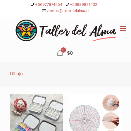
+56977974554
+56989821432
ventas@tallerdelalma.cl
0
$0
Dibujo