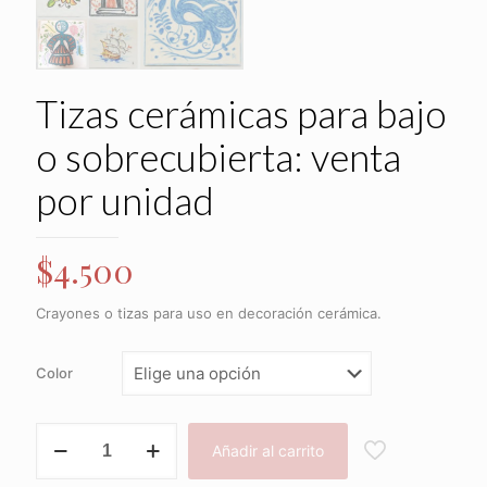
Tizas cerámicas para bajo
o sobrecubierta: venta
por unidad
$
4.500
Crayones o tizas para uso en decoración cerámica.
Color
Tizas
Añadir al carrito
cerámicas
para