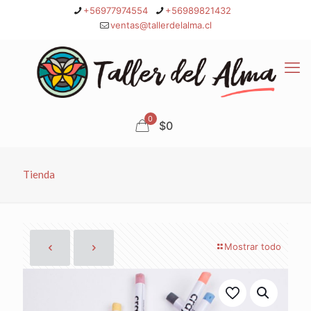
+56977974554
+56989821432
ventas@tallerdelalma.cl
0
$0
Tienda
Mostrar todo