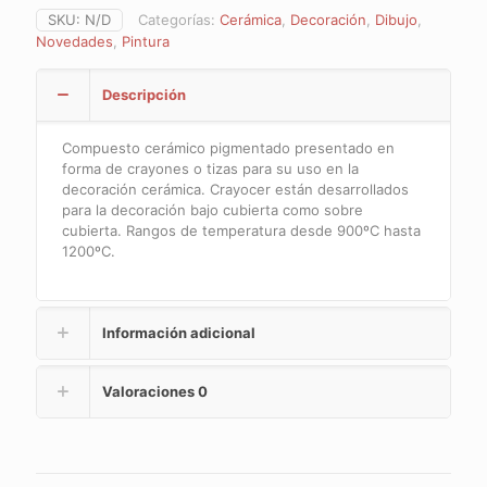
bajo
SKU:
N/D
Categorías:
Cerámica
,
Decoración
,
Dibujo
,
o
Novedades
,
Pintura
sobrecubierta:
venta
por
Descripción
unidad
cantidad
Compuesto cerámico pigmentado presentado en
forma de crayones o tizas para su uso en la
decoración cerámica. Crayocer están desarrollados
para la decoración bajo cubierta como sobre
cubierta. Rangos de temperatura desde 900ºC hasta
1200ºC.
Información adicional
Valoraciones
0