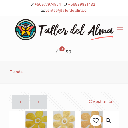
+56977974554
+56989821432
ventas@tallerdelalma.cl
0
$0
Tienda
Mostrar todo