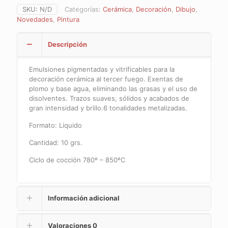
tercer
SKU:
N/D
Categorías:
Cerámica
,
Decoración
,
Dibujo
,
fuego
Novedades
,
Pintura
(líquido)
10
grs.
Descripción
cantidad
Emulsiones pigmentadas y vitrificables para la
decoración cerámica al tercer fuego. Exentas de
plomo y base agua, eliminando las grasas y el uso de
disolventes. Trazos suaves, sólidos y acabados de
gran intensidad y brillo.6 tonalidades metalizadas.
Formato: Liquido
Cantidad: 10 grs.
Ciclo de cocción 780º – 850ºC
Información adicional
Valoraciones
0