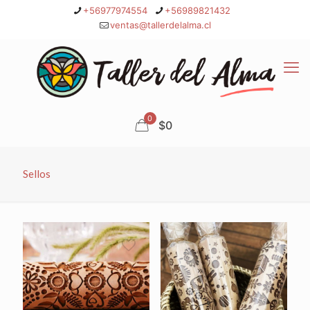
+56977974554
+56989821432
ventas@tallerdelalma.cl
0
$0
Sellos