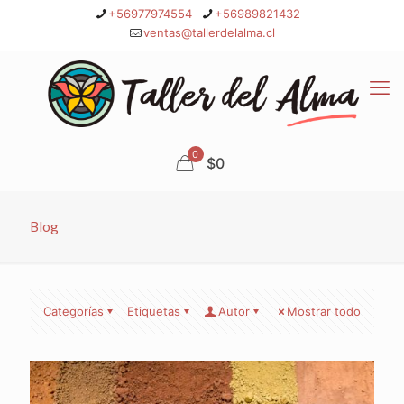
+56977974554
+56989821432
ventas@tallerdelalma.cl
0
$0
Blog
Categorías
Etiquetas
Autor
Mostrar todo