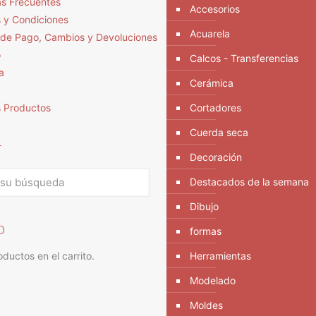
s Frecuentes
Accesorios
 y Condiciones
Acuarela
s de Pago, Cambios y Devoluciones
o
Calcos - Transferencias
a
Cerámica
s Productos
Cortadores
Cuerda seca
r
Decoración
Destacados de la semana
Dibujo
o
formas
ductos en el carrito.
Herramientas
Modelado
Moldes