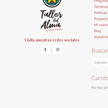
Pregunta
Términos
Política
Proyect
Mi cuent
Blog
Nuestro
Visita nuestras redes sociales
Busca
Carrit
No hay pro