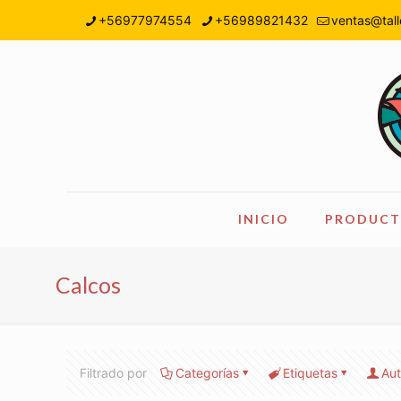
+56977974554
+56989821432
ventas@tall
INICIO
PRODUCT
Calcos
Filtrado por
Categorías
Etiquetas
Aut