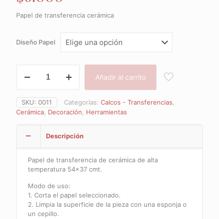
Papel de transferencia cerámica
Diseño Papel
NUEVO
Añadir al carrito
STOCK
/
Papel
SKU:
0011
Categorías:
Calcos - Transferencias
,
de
Cerámica
,
Decoración
,
Herramientas
transferencia
cerámica
cantidad
Descripción
Papel de transferencia de cerámica de alta
temperatura 54×37 cmt.
Modo de uso:
1. Corta el papel seleccionado.
2. Limpia la superficie de la pieza con una esponja o
un cepillo.