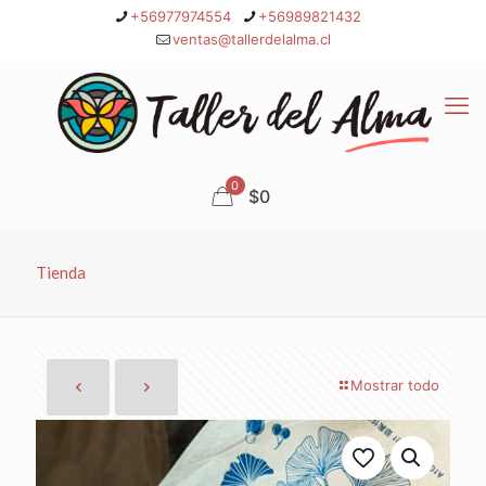
+56977974554
+56989821432
ventas@tallerdelalma.cl
0
$0
Tienda
Mostrar todo