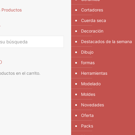
s Productos
Cortadores
Cuerda seca
r
Decoración
Destacados de la semana
Dibujo
o
formas
ductos en el carrito.
Herramientas
Modelado
Moldes
Novedades
Oferta
Packs