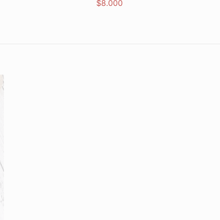
$
8.000