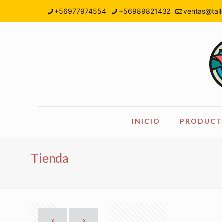
+56977974554
+56989821432
ventas@tall
INICIO
PRODUCT
Tienda