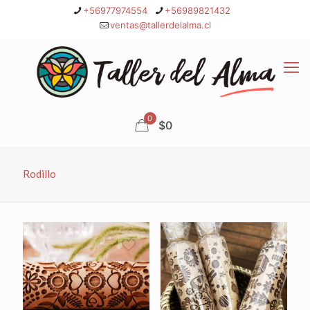
+56977974554
+56989821432
ventas@tallerdelalma.cl
0
$0
Rodillo