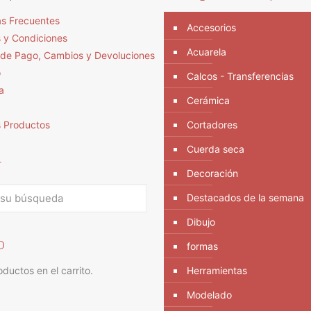
s Frecuentes
Accesorios
 y Condiciones
Acuarela
s de Pago, Cambios y Devoluciones
o
Calcos - Transferencias
a
Cerámica
s Productos
Cortadores
Cuerda seca
r
Decoración
Destacados de la semana
Dibujo
o
formas
ductos en el carrito.
Herramientas
Modelado