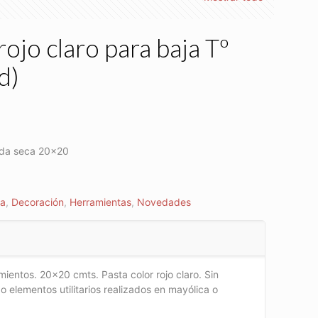
rojo claro para baja Tº
d)
rda seca 20×20
ca
,
Decoración
,
Herramientas
,
Novedades
mientos. 20×20 cmts. Pasta color rojo claro. Sin
 o elementos utilitarios realizados en mayólica o