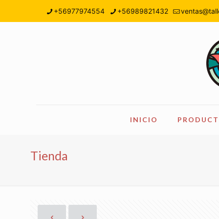
+56977974554
+56989821432
ventas@tall
INICIO
PRODUCT
Tienda