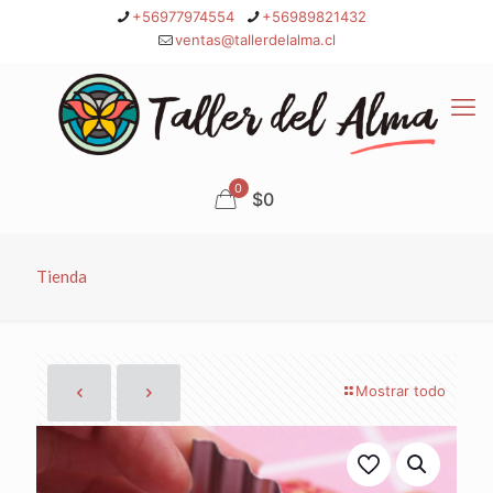
+56977974554
+56989821432
ventas@tallerdelalma.cl
0
$0
Tienda
Mostrar todo