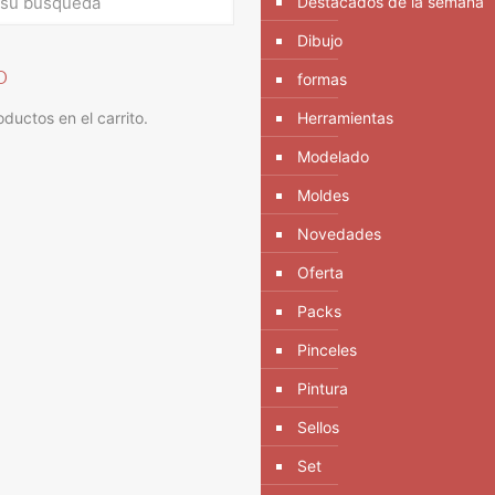
Destacados de la semana
Dibujo
o
formas
ductos en el carrito.
Herramientas
Modelado
Moldes
Novedades
Oferta
Packs
Pinceles
Pintura
Sellos
Set