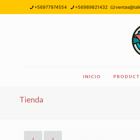
+56977974554
+56989821432
ventas@tall
INICIO
PRODUCT
Tienda