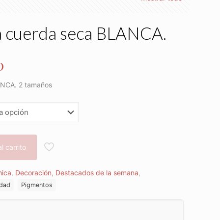
a cuerda seca BLANCA.
0
ANCA. 2 tamaños
l carrito
ica
,
Decoración
,
Destacados de la semana
,
dad
Pigmentos