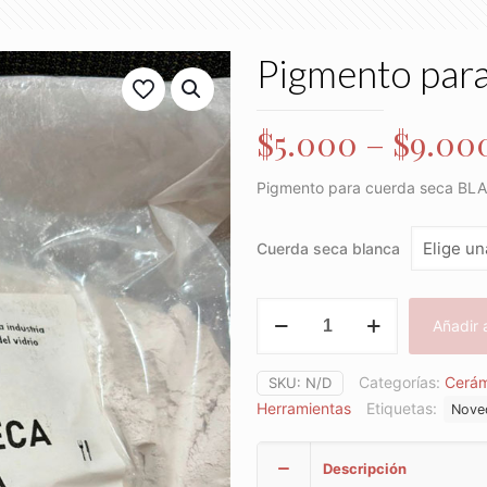
Pigmento par
$
5.000
–
$
9.00
Pigmento para cuerda seca BL
Cuerda seca blanca
Pigmento
Añadir a
para
cuerda
seca
Categorías:
Cerám
SKU:
N/D
BLANCA.
Herramientas
Etiquetas:
Nove
cantidad
Descripción