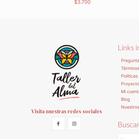
$
3.700
Links 
Pregunta
Términos
Política
Proyect
Mi cuent
Blog
Nuestro
Visita nuestras redes sociales
Busca