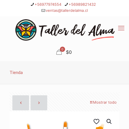
+56977974554
+56989821432
ventas@tallerdelalma.cl
0
$0
Tienda
Mostrar todo