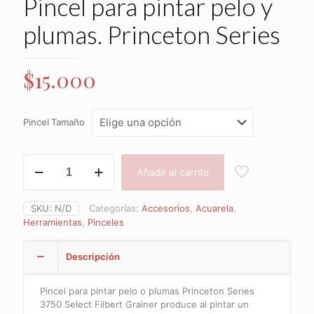
Pincel para pintar pelo y
plumas. Princeton Series
$
15.000
Pincel Tamaño
Pincel
Añadir al carrito
para
pintar
pelo
SKU:
N/D
Categorías:
Accesorios
,
Acuarela
,
y
Herramientas
,
Pinceles
plumas.
Princeton
Series
Descripción
cantidad
Pincel para pintar pelo o plumas Princeton Series
3750 Select Filbert Grainer produce al pintar un