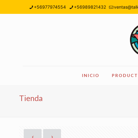
+56977974554
+56989821432
ventas@tall
INICIO
PRODUCT
Tienda