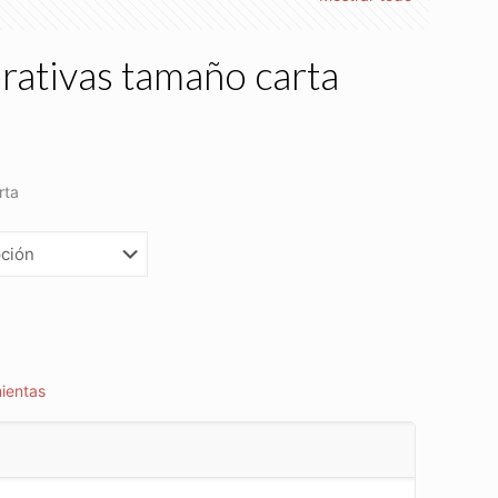
orativas tamaño carta
rta
ientas