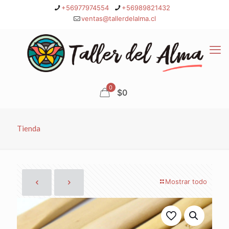
+56977974554
+56989821432
ventas@tallerdelalma.cl
0
$0
Tienda
Mostrar todo