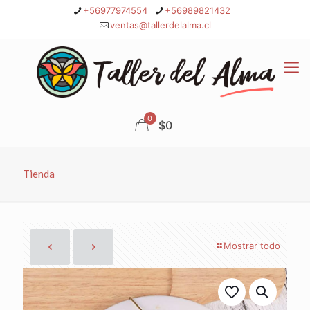
+56977974554
+56989821432
ventas@tallerdelalma.cl
0
$0
Tienda
Mostrar todo