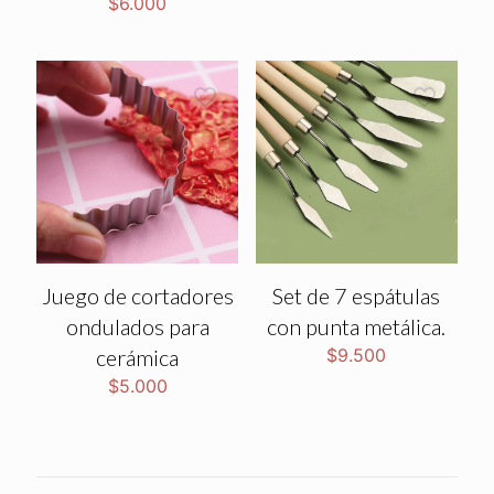
$
6.000
Juego de cortadores
Set de 7 espátulas
ondulados para
con punta metálica.
cerámica
$
9.500
$
5.000