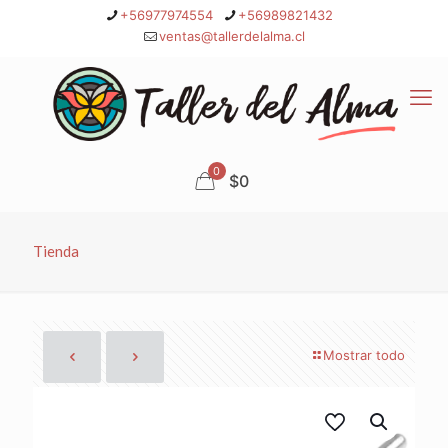
+56977974554
+56989821432
ventas@tallerdelalma.cl
0
$0
Tienda
Mostrar todo