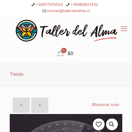
+56977974554
+56989821432
ventas@tallerdelalma.cl
0
$0
Tienda
Mostrar todo