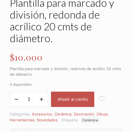
Plantilla para marcado y
división, redonda de
acrílico 20 cmts de
diámetro.
$
10.000
Plantilla para marcado y división, redonda de acrílico 20 cmts
de diámetro.
4 disponibles
Plantilla
Añadir al carrito
para
marcado
y
Categorías:
Accesorios
,
Cerámica
,
Decoración
,
Dibujo
,
división,
Herramientas
,
Novedades
Etiqueta:
Cerámica
redonda
de