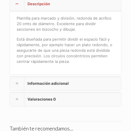
acrílico
Descripción
20
cmts
de
Plantilla para marcado y división, redonda de acrílico
diámetro.
20 cmts de diámetro. Excelente para dividir
cantidad
secciones en bizcocho y dibujar.
Está diseñada para permitir dividir el espacio fácil y
rápidamente, por ejemplo hacer un plato redondo, o
asegurarte de que una pieza redonda está dividida
con precisión. Los círculos concéntricos permiten
centrar rápidamente la pieza.
Información adicional
Valoraciones
0
También te recomendamos…