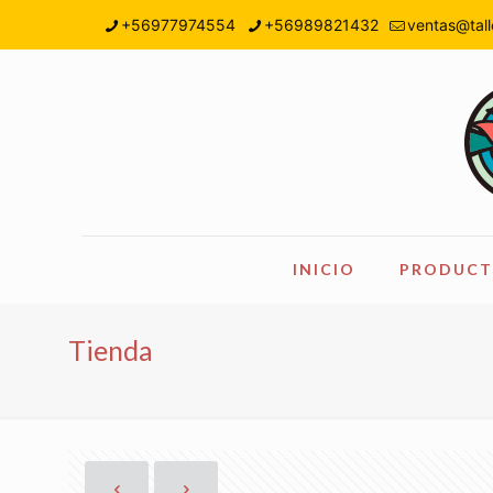
+56977974554
+56989821432
ventas@tall
INICIO
PRODUCT
Tienda