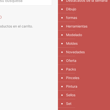
Destacados de la semana
Dibujo
o
formas
ductos en el carrito.
Herramientas
Modelado
Moldes
Novedades
Oferta
Packs
Pinceles
Pintura
Sellos
Set